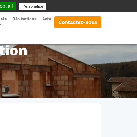
pt all
Personalize
Appelez-nous au 03 88 03 58 26
iété
Réalisations
Actu
Contactez-nous
tion