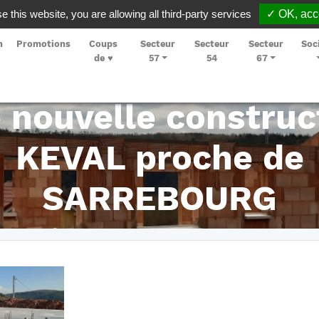
e this website, you are allowing all third-party services
✓ OK, acce
n
Promotions
Coups
Secteur
Secteur
Secteur
Soc
de ♥
57
54
67
 nouvelle construc
KEVAL proche de
SARREBOURG