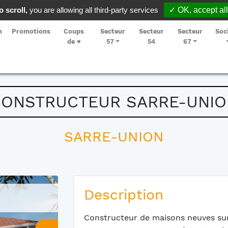
 scroll,
you are allowing all third-party services
✓ OK, accept all
n
Promotions
Coups
Secteur
Secteur
Secteur
Soc
de ♥
57
54
67
CONSTRUCTEUR SARRE-UNIO
SARRE-UNION
Description
Constructeur de maisons neuves s