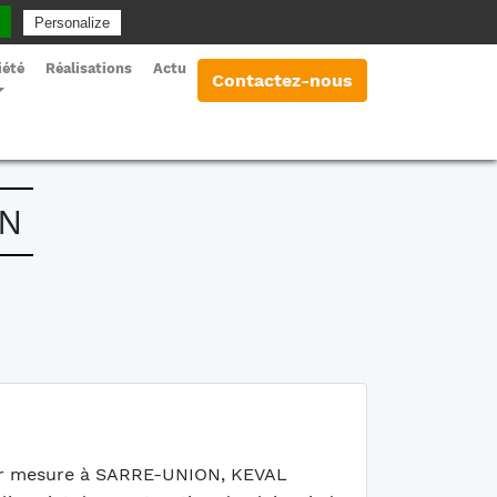
Personalize
Appelez-nous au 03 88 03 58 26
iété
Réalisations
Actu
Contactez-nous
N
ur mesure à SARRE-UNION, KEVAL